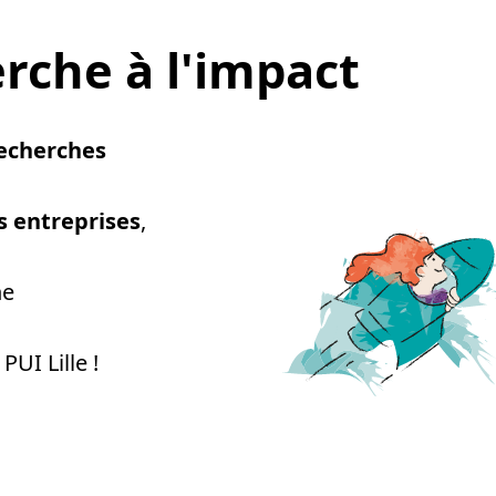
erche à l'impact
recherches
s entreprises
,
he
PUI Lille !