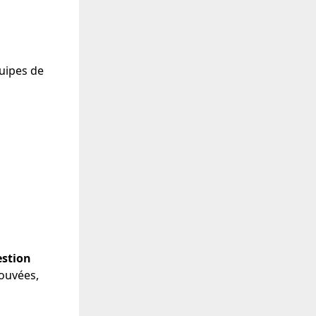
quipes de
estion
rouvées,