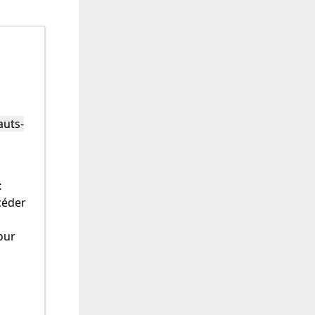
auts-
t
céder
our