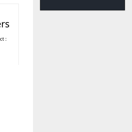
ers
t :