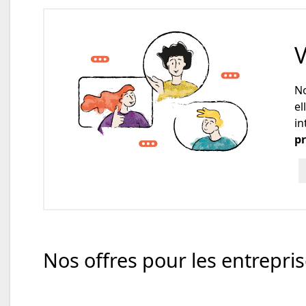
V
No
el
in
pr
Nos offres pour les entrepri