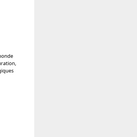
monde
ration,
giques