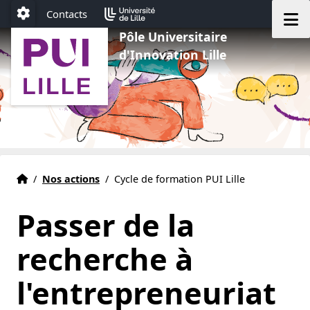
Aller au menu
Aller au contenu
Aller au pied de page
M
Contacts
Paramétrage
Pôle Universitaire
d'Innovation Lille
Accueil
Accueil
/
Nos actions
/
Cycle de formation PUI Lille
Passer de la
recherche à
l'entrepreneuriat